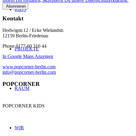
Indem Du fortfährst, akzeptierst Du unsere Datenschutzerklärung.
KIDS
Kontakt
Hedwigstr.12 / Ecke Wielandstr.
12159 Berlin-Friedenau
Phone 0177-60 310 44
PROJEKTE
In Google Maps Anzeigen
www.popcorner-berlin.com
info@popcorner-berlin.com
POPCORNER
RAUM
POPCORNER KIDS
WIR