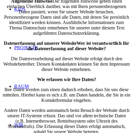
Allgemeine Hinweise
Die folgenden Hinweise geben einen
einfachen Überblick darüber, was mit Ihren personenbezogenen
KIDS
Daten passiert, wenn Sie unsere Website besuchen.
Personenbezogene Daten sind alle Daten, mit denen Sie persönlich
identifiziert werden können. Ausführliche Informationen zum
Thema Datenschutz entnehmen Sie unserer unter diesem Text
aufgeführten Datenschutzerklärung.
Datenerfassung auf unserer Website
Wer ist verantwortlich für
PROJEKTE
die Datenerfassung auf dieser Website?
Die Datenverarbeitung auf dieser Website erfolgt durch den
Websitebetreiber. Dessen Kontaktdaten können Sie dem Impressum
dieser Website entnehmen.
Wie erfassen wir Ihre Daten?
RAUM
Ihre Daten werden zum einen dadurch erhoben, dass Sie uns diese
mitteilen. Hierbei kann es sich z.B. um Daten handeln, die Sie in ein
Kontaktformular eingeben.
Andere Daten werden automatisch beim Besuch der Website durch
unsere IT-Systeme erfasst. Das sind vor allem technische Daten
(z.B. Internetbrowser, Betriebssystem oder Uhrzeit des
WIR
Seitenaufrufs). Die Erfassung dieser Daten erfolgt automatisch,
sobald Sie unsere Website betreten.