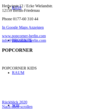
Hedwigstr.12 / Ecke Wielandstr.
KIDS
12159 Berlin-Friedenau
Phone 0177-60 310 44
In Google Maps Anzeigen
www.popcorner-berlin.com
PROJEKTE
info@popcorner-berlin.com
POPCORNER
POPCORNER KIDS
RAUM
Rückblick 2020
WIR
Nach oben scrollen